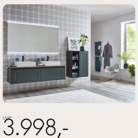
3.998,-
UVP*