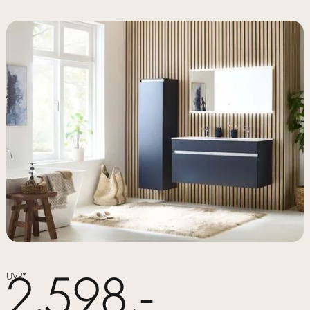
2.598,-
UVP*