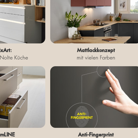
xArt:
Mattlackkonzept
e Nolte Küche
mit vielen Farben
umLINE
Anti-Fingerprint