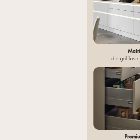
Matri
die grifflos
Premi